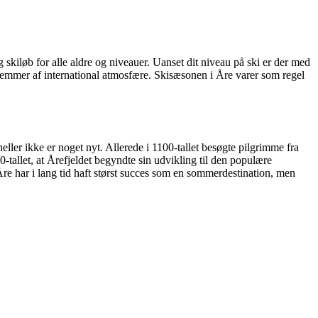
 skiløb for alle aldre og niveauer. Uanset dit niveau på ski er der med
t emmer af international atmosfære. Skisæsonen i Åre varer som regel
er ikke er noget nyt. Allerede i 1100-tallet besøgte pilgrimme fra
allet, at Årefjeldet begyndte sin udvikling til den populære
Åre har i lang tid haft størst succes som en sommerdestination, men