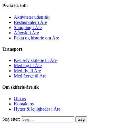
Praktisk info
Aktiviteter uden ski
Restauranter i Åre
Shopping i Åre
Afterski i Åre
Fakta og historie om Åre
Transport
Kør-selv skiferie til Åre
Med tog til Åre
Med fly til Åre
Med færge til Åre
Om skiferie-åre.dk
Om os
Kontakt os
Hytter & lejligheder i Åre
Søg efter: