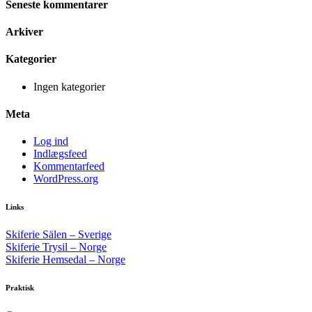
Seneste kommentarer
Arkiver
Kategorier
Ingen kategorier
Meta
Log ind
Indlægsfeed
Kommentarfeed
WordPress.org
Links
Skiferie Sälen – Sverige
Skiferie Trysil – Norge
Skiferie Hemsedal – Norge
Praktisk