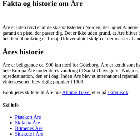
Fakta og historie om Åre
Åre er uden tvivl et af de skisportssteder i Norden, der ligner Alperne
garanti en piste, der passer dig. Det er ikke uden grund, at Åre bliv
helt hen til omkring d. 1 maj. Udover alpint skiløb er der masser af and
Åres historie
Åre er beliggende ca. 900 km nord for Göteborg. Åre er kendt som bye
hele Europa Åre under deres vandring til Sankt Olavs grav i Nidaros,
rejsedestination, den er i dag. Inden Åre blev et international rejsem
vintersæsonen blev rigtig populær i 1909.
Book jeres skiferie til Åre hos
Alltime Travel
eller på
skiferie.dk
!
Ski info
Pistekort Åre
Skifakta Åre
Børnenes Åre
Skiskole i Åre