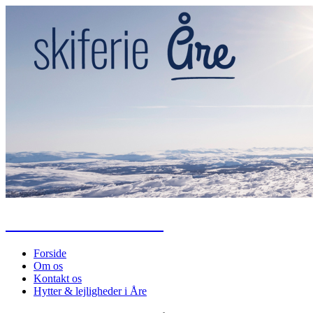
Alt om skiferie til Åre
Forside
Om os
Kontakt os
Hytter & lejligheder i Åre