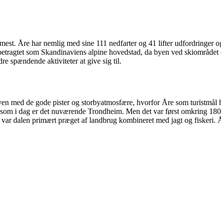
 mest. Åre har nemlig med sine 111 nedfarter og 41 lifter udfordringer og
er betragtet som Skandinaviens alpine hovedstad, da byen ved skiområde
re spændende aktiviteter at give sig til.
n med de gode pister og storbyatmosfære, hvorfor Åre som turistmål hell
 som i dag er det nuværende Trondheim. Men det var først omkring 1800-t
ål, var dalen primært præget af landbrug kombineret med jagt og fiskeri. 